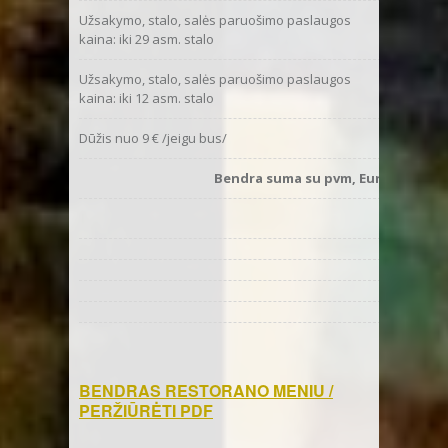
Užsakymo, stalo, salės paruošimo paslaugos
0
kaina: iki 29 asm. stalo
Užsakymo, stalo, salės paruošimo paslaugos
0
kaina: iki 12 asm. stalo
Dūžis nuo 9 € /jeigu bus/
Bendra suma su pvm, Eur
1 asm.
BENDRAS RESTORANO MENIU /
PERŽIŪRĖTI PDF