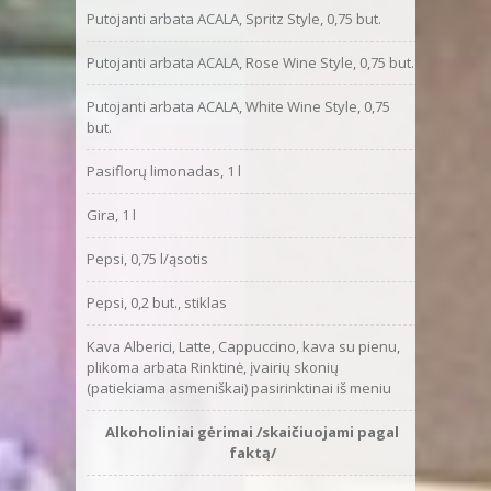
Putojanti arbata ACALA, Spritz Style, 0,75 but.
Putojanti arbata ACALA, Rose Wine Style, 0,75 but.
Putojanti arbata ACALA, White Wine Style, 0,75
but.
Pasiflorų limonadas, 1 l
Gira, 1 l
Pepsi, 0,75 l/ąsotis
Pepsi, 0,2 but., stiklas
Kava Alberici, Latte, Cappuccino, kava su pienu,
plikoma arbata Rinktinė, įvairių skonių
(patiekiama asmeniškai) pasirinktinai iš meniu
Alkoholiniai gėrimai /skaičiuojami pagal
pasirin
faktą/