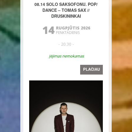
08.14 SOLO SAKSOFONU. POP/
DANCE – TOMAS SAX //
DRUSKININKAI
14
RUGPJŪTIS 2026
PENKTADIENIS
- 20.30 -
Įėjimas nemokamas
PLAČIAU