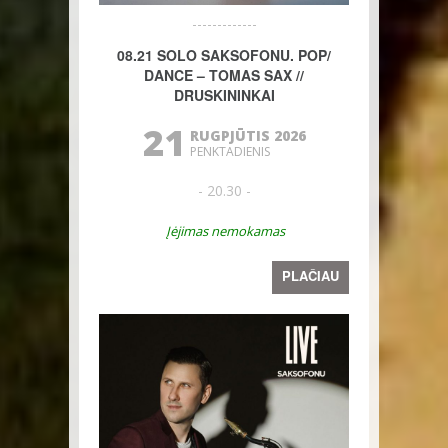
08.21 SOLO SAKSOFONU. POP/
DANCE – TOMAS SAX //
DRUSKININKAI
21
RUGPJŪTIS 2026
PENKTADIENIS
- 20.30 -
Įėjimas nemokamas
PLAČIAU