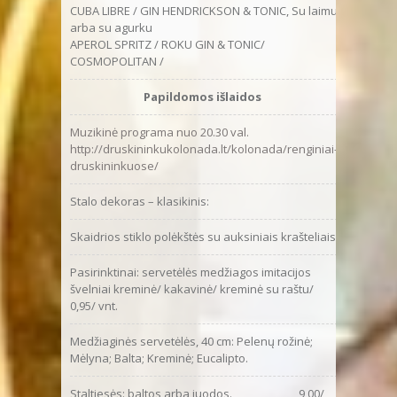
CUBA LIBRE / GIN HENDRICKSON & TONIC, Su laimu
arba su agurku
APEROL SPRITZ / ROKU GIN & TONIC/
COSMOPOLITAN /
Papildomos išlaidos
Muzikinė programa nuo 20.30 val.
http://druskininkukolonada.lt/kolonada/renginiai-
druskininkuose/
Stalo dekoras – klasikinis:
Skaidrios stiklo polėkštės su auksiniais krašteliais
0
Pasirinktinai: servetėlės medžiagos imitacijos
1
švelniai kreminė/ kakavinė/ kreminė su raštu/
0,95/ vnt.
Medžiaginės servetėlės, 40 cm: Pelenų rožinė;
Mėlyna; Balta; Kreminė; Eucalipto.
Staltiesės: baltos arba juodos. 9,00/
2