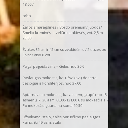
18,00 /
arba
Žalios smaragdinės / Bordo premium/ Juodos/
0
Smėlio-kreminės – veliūro staltiesės, vnt. 2,5 m –
25,00
Žvakės 35 cm ir 45 cm su žvakidėmis / 2 oazės po
6
3 vnt./ viso 6 vnt.
Pagal pageidavimą – Gėlės nuo 30 €
0
Paslaugos mokestis, kai užsakovų desertai
0
tiesiogiai iš konditerijos, nuo 37,00
Aptarnavimo mokestis, kai asmenų grupė nuo 15
asmenų iki 30 asm. 60,00-121,00 € su mokesčiais. /
Po mokesčių gaunama suma 60,50
Užsakymo, stalo, salės paruošimo paslaugos
0
kaina: iki 49 asm. stalo