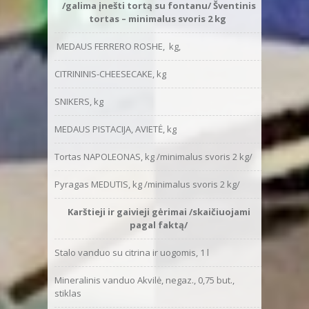
/galima įnešti tortą su fontanu/ Šventinis
pasirin
tortas – minimalus svoris 2 kg
MEDAUS FERRERO ROSHE, kg,
CITRININIS-CHEESECAKE, kg
SNIKERS, kg
MEDAUS PISTACIJA, AVIETĖ, kg
Tortas NAPOLEONAS, kg /minimalus svoris 2 kg/
Pyragas MEDUTIS, kg /minimalus svoris 2 kg/
Karštieji ir gaivieji gėrimai /skaičiuojami
pagal faktą/
Stalo vanduo su citrina ir uogomis, 1 l
Mineralinis vanduo Akvilė, negaz., 0,75 but.,
stiklas