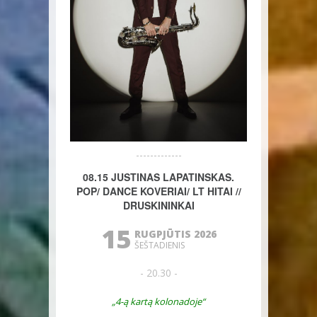
08.15 JUSTINAS LAPATINSKAS.
POP/ DANCE KOVERIAI/ LT HITAI //
DRUSKININKAI
15
RUGPJŪTIS 2026
ŠEŠTADIENIS
- 20.30 -
„4-ą kartą kolonadoje“