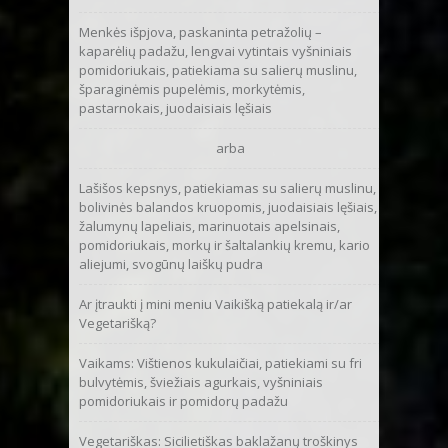
Menkės išpjova, paskaninta petražolių –
kaparėlių padažu, lengvai vytintais vyšniniais
pomidoriukais, patiekiama su salierų muslinu,
šparaginėmis pupelėmis, morkytėmis,
pastarnokais, juodaisiais lęšiais
arba
Lašišos kepsnys, patiekiamas su salierų muslinu,
5
bolivinės balandos kruopomis, juodaisiais lęšiais,
žalumynų lapeliais, marinuotais apelsinais,
pomidoriukais, morkų ir šaltalankių kremu, kario
aliejumi, svogūnų laiškų pudra
Ar įtraukti į mini meniu Vaikišką patiekalą ir/ar
Vegetarišką?
Vaikams: Vištienos kukulaičiai, patiekiami su fri
bulvytėmis, šviežiais agurkais, vyšniniais
pomidoriukais ir pomidorų padažu
Vegetariškas: Sicilietiškas baklažanų troškinys