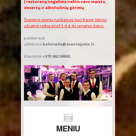
Į restoraną negalima neštis savo maisto,
desertų ir alkoholinių gėrimų.
Šventinis meniu ruošiamas nuo 8 asm. Meniu
užsakyti reikia prieš 5 d.d. iki renginio datos.
pasiteirauti
užimtumo
kolonada@sventejums.lt
klausimai
+370 662 06062
MENIU