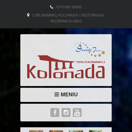
+370 662 06062
| DRUSKININKŲ KOLONADA | RESTORANAS-
MUZIKINIS KLUBAS
MENIU