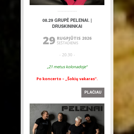
08.29 GRUPĖ PELENAI. |
DRUSKININKAI
29
RUGPJŪTIS 2026
ŠEŠTADIENIS
- 20.30 -
„21 metus kolonadoje“
Po koncerto – „Šokių vakaras“.
PLAČIAU