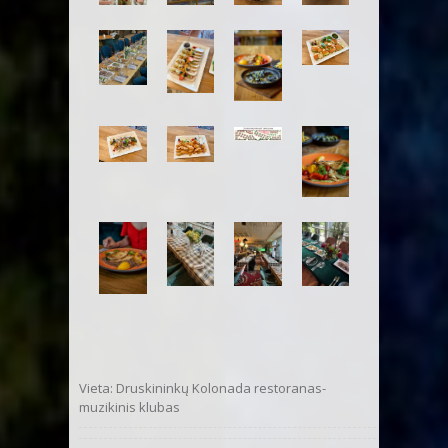
Vieta: Druskininkų Kolonada restoranas-
muzikinis klubas