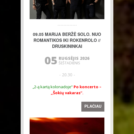
09.05 MARIJA BERŽĖ SOLO. NUO
ROMANTIKOS IKI ROKENROLO //
DRUSKININKAI
05
RUGSĖJIS 2026
ŠEŠTADIENIS
- 20.30 -
„2-ą kartą kolonadoje“
Po koncerto –
„Šokių vakaras“.
PLAČIAU