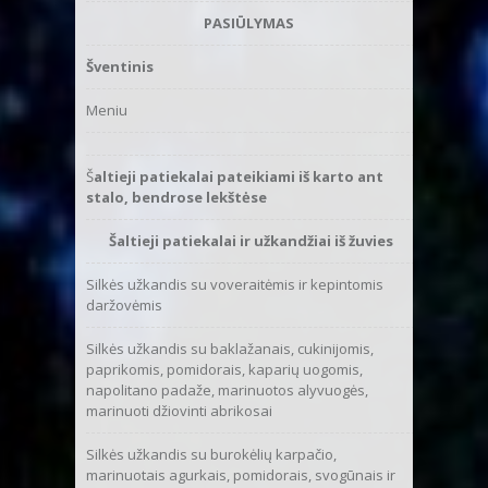
PASIŪLYMAS
Kiekis
Šventinis
Meniu
1
Š
altieji patiekalai pateikiami iš karto ant
stalo, bendrose lekštėse
Šaltieji patiekalai ir užkandžiai iš žuvies
300
Silkės užkandis su voveraitėmis ir kepintomis
daržovėmis
Silkės užkandis su baklažanais, cukinijomis,
paprikomis, pomidorais, kaparių uogomis,
napolitano padaže, marinuotos alyvuogės,
marinuoti džiovinti abrikosai
Silkės užkandis su burokėlių karpačio,
marinuotais agurkais, pomidorais, svogūnais ir