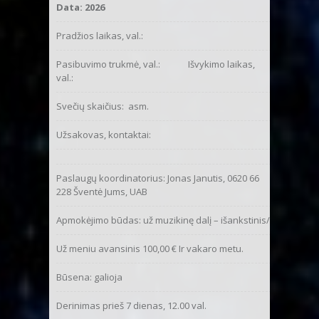
Data: 2026
Pradžios laikas, val.:
Pasibuvimo trukmė, val.: Išvykimo laikas,
val.:
Svečių skaičius: asm.
Užsakovas, kontaktai:
Paslaugų koordinatorius: Jonas Janutis, 0620 66
228 Šventė Jums, UAB
Apmokėjimo būdas: už muzikinę dalį – išankstinis/
Už meniu avansinis 100,00 € Ir vakaro metu.
Būsena: galioja
Derinimas prieš 7 dienas, 12.00 val.