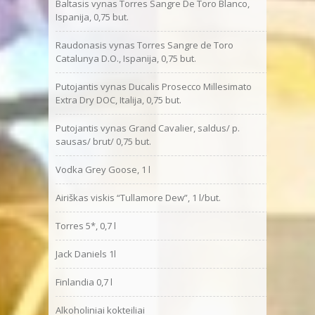
Baltasis vynas Torres Sangre De Toro Blanco,
Ispanija, 0,75 but.
Raudonasis vynas Torres Sangre de Toro
Catalunya D.O., Ispanija, 0,75 but.
Putojantis vynas Ducalis Prosecco Millesimato
Extra Dry DOC, Italija, 0,75 but.
Putojantis vynas Grand Cavalier, saldus/ p.
sausas/ brut/ 0,75 but.
Vodka Grey Goose, 1 l
Airiškas viskis “Tullamore Dew”, 1 l/but.
Torres 5*, 0,7 l
Jack Daniels 1l
Finlandia 0,7 l
Alkoholiniai kokteiliai