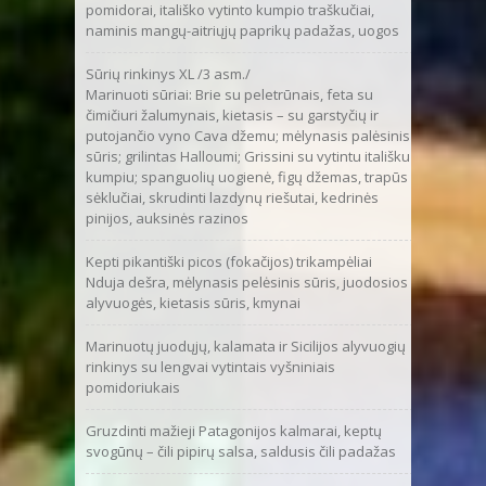
pomidorai, itališko vytinto kumpio traškučiai,
naminis mangų-aitriųjų paprikų padažas, uogos
Sūrių rinkinys XL /3 asm./
Marinuoti sūriai: Brie su peletrūnais, feta su
čimičiuri žalumynais, kietasis – su garstyčių ir
putojančio vyno Cava džemu; mėlynasis palėsinis
sūris; grilintas Halloumi; Grissini su vytintu itališku
kumpiu; spanguolių uogienė, figų džemas, trapūs
sėklučiai, skrudinti lazdynų riešutai, kedrinės
pinijos, auksinės razinos
Kepti pikantiški picos (fokačijos) trikampėliai
Nduja dešra, mėlynasis pelėsinis sūris, juodosios
alyvuogės, kietasis sūris, kmynai
Marinuotų juodųjų, kalamata ir Sicilijos alyvuogių
rinkinys su lengvai vytintais vyšniniais
pomidoriukais
Gruzdinti mažieji Patagonijos kalmarai, keptų
svogūnų – čili pipirų salsa, saldusis čili padažas