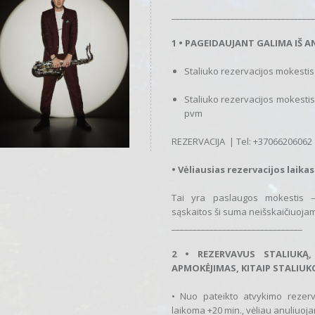
__________________________________
1 • PAGEIDAUJANT GALIMA IŠ 
Staliuko rezervacijos mokestis 
Staliuko rezervacijos mokestis 
pvm
REZERVACIJA | Tel: +37066206062
• Vėliausias rezervacijos laikas
Tai yra paslaugos mokestis –
sąskaitos ši suma neišskaičiuoja
_______________________________
2 • REZERVAVUS STALIUKĄ
APMOKĖJIMAS, KITAIP STALIUK
• Nuo pateikto atvykimo rezerva
laikoma +20 min., vėliau anuliuoj