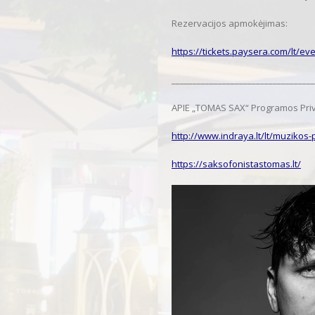
Rezervacijos apmokėjimas:
https://tickets.paysera.com/lt/ev
__________________________________
APIE „TOMAS SAX“ Programos Priv
http://www.indraya.lt/lt/muzikos-p
https://saksofonistastomas.lt/