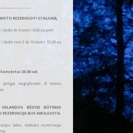
_________________
ANKSTO REZERVUOTI STALIUKĄ.
/ dydis iki 4 asm./ 9,00 su pvm
/ dydis nuo 5 iki 10 asm./ 15,00 su
 koncertui 20.00 val.
 pinigai negrąžinami. Iš meniu
ma.
, VALANDOS BĖGYJE BŪTINAS
O REZERVACIJA BUS ANULIUOTA.
cijos laiko, staliuko rezervacija
ama.