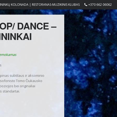
ININKŲ KOLONADA | RESTORANAS-MUZIKINIS KLUBAS
+370 662 06062
OP/ DANCE –
ININKAI
nemokamas
s
pinas subtilaus ir aksominio
ksofonisto Tomo Čiukausko
icijos bei originaliai
s standartai.