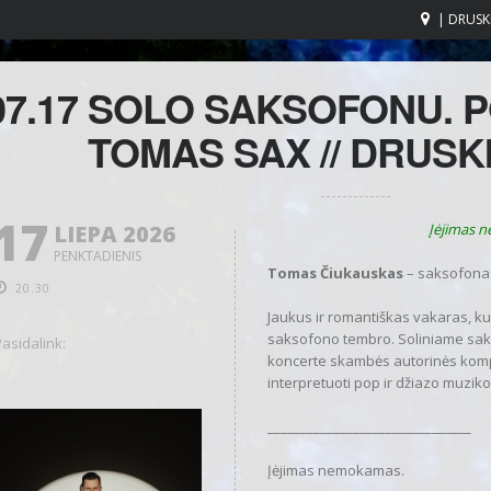
| DRUSK
07.17 SOLO SAKSOFONU. P
TOMAS SAX // DRUSK
17
LIEPA 2026
Įėjimas 
PENKTADIENIS
Tomas
Čiukauskas
– saksofona
20.30
Jaukus ir romantiškas vakaras, ku
saksofono tembro. Soliniame sa
asidalink:
koncerte skambės autorinės kompoz
interpretuoti pop ir džiazo muziko
_______________________________
Įėjimas nemokamas.