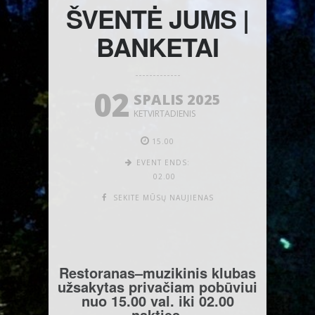
ŠVENTĖ JUMS |
BANKETAI
02
SPALIS 2025
KETVIRTADIENIS
15.00
EVENT ENDS:
02.00
SEKITE MŪSŲ NAUJIENAS
Restoranas–muzikinis klubas
užsakytas privačiam pobūviui
nuo 15.00 val. iki 02.00
nakties.