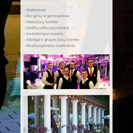
– Maitinimas
– Renginių organizavimas
– Vieta Jūsų šventei
– Kėdžių užtiesalų nuoma
– Inventoriaus nuoma
– Atlikėjai ir grupės Jūsų šventei
– Išvažiuojamasis maitinimas