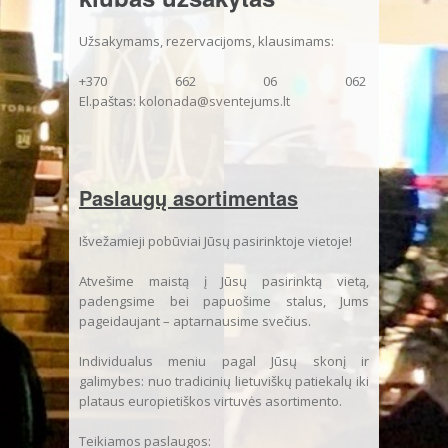
Užsakymams, rezervacijoms, klausimams:
+370 662 06 062
El.paštas:
kolonada@sventejums.lt
Paslaugų asortimentas
Išvežamieji pobūviai Jūsų pasirinktoje vietoje!
Atvešime maistą į Jūsų pasirinktą vietą,
padengsime bei papuošime stalus, Jums
pageidaujant – aptarnausime svečius.
Individualus meniu pagal Jūsų skonį ir
galimybes: nuo tradicinių lietuviškų patiekalų iki
plataus europietiškos virtuvės asortimento.
Teikiamos paslaugos: