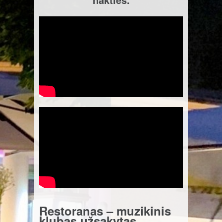
Restoranas – muzikinis
klubas užsakytas