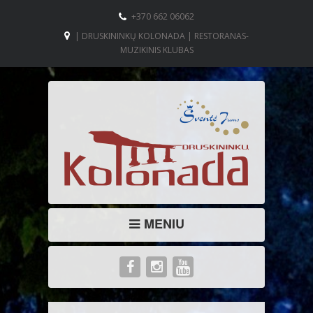
+370 662 06062
| DRUSKININKŲ KOLONADA | RESTORANAS-
MUZIKINIS KLUBAS
MENIU