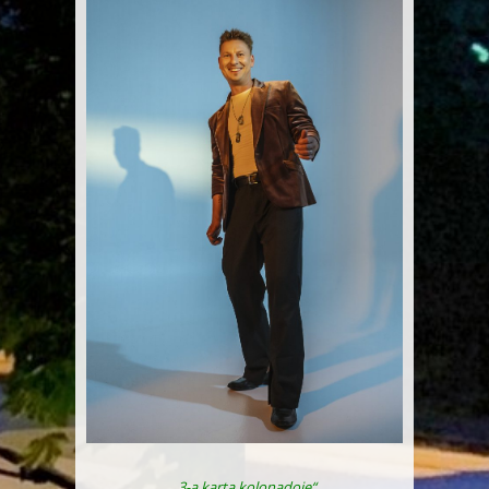
„3-ą kartą kolonadoje“