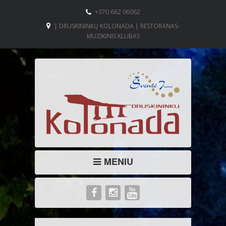
+370 662 06062
| DRUSKININKŲ KOLONADA | RESTORANAS-
MUZIKINIS KLUBAS
MENIU