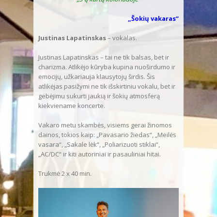
„Šokių vakaras“
Justinas Lapatinskas
– vokalas.
Justinas Lapatinskas – tai ne tik balsas, bet ir
charizma. Atlikėjo kūryba kupina nuoširdumo ir
emocijų, užkariauja klausytojų širdis. Šis
atlikėjas pasižymi ne tik išskirtiniu vokalu, bet ir
gebėjimu sukurti jaukią ir šokių atmosferą
kiekviename koncerte.
Vakaro metu skambės, visiems gerai žinomos
dainos, tokios kaip: „Pavasario žiedas“, „Meilės
vasara“, „Sakale lėk“, „Poliarizuoti stiklai“,
„AC/DC“ ir kiti autoriniai ir pasauliniai hitai.
Trukmė 2 x 40 min.