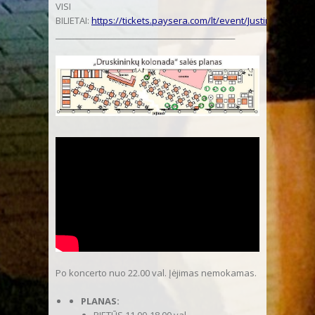
VISI
BILIETAI:
h
ttps://tickets.paysera.com/lt/event/Justinas_Lapat
___________________________________________________
Po koncerto nuo 22.00 val. Įėjimas nemokamas.
PLANAS: