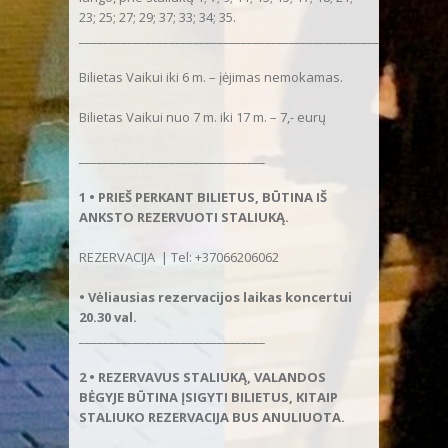
23; 25; 27; 29; 37; 33; 34; 35.
___________________________________________________
Bilietas Vaikui iki 6 m. – įėjimas nemokamas.
Bilietas Vaikui nuo 7 m. iki 17 m. – 7,- eurų
_______________________________
1 • PRIEŠ PERKANT BILIETUS, BŪTINA IŠ
ANKSTO REZERVUOTI STALIUKĄ.
REZERVACIJA | Tel: +37066206062
• Vėliausias rezervacijos laikas koncertui
20.30 val.
_______________________________
2 • REZERVAVUS STALIUKĄ, VALANDOS
BĖGYJE BŪTINA ĮSIGYTI BILIETUS, KITAIP
STALIUKO REZERVACIJA BUS ANULIUOTA.