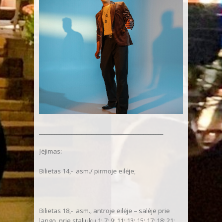
__________________________________________________
Įėjimas:
Bilietas 14,- asm./ pirmoje eilėje;
________________________________________________
Bilietas 18,- asm., antroje eilėje – salėje prie
lango, prie staliukų 1; 7; 9; 11; 13; 15; 17; 18; 21;