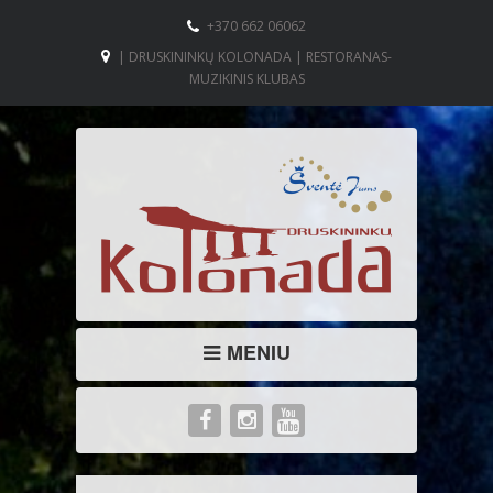
+370 662 06062
| DRUSKININKŲ KOLONADA | RESTORANAS-
MUZIKINIS KLUBAS
MENIU