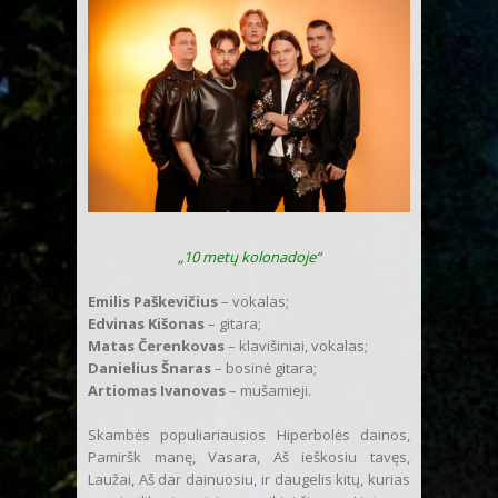
„10 metų kolonadoje“
Emilis Paškevičius
– vokalas;
Edvinas Kišonas
– gitara;
Matas Čerenkovas
– klavišiniai, vokalas;
Danielius Šnaras
– bosinė gitara;
Artiomas Ivanovas
– mušamieji.
Skambės populiariausios Hiperbolės dainos,
Pamiršk manę, Vasara, Aš ieškosiu tavęs,
Laužai, Aš dar dainuosiu, ir daugelis kitų, kurias