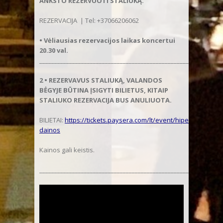
ANKSTO REZERVUOTI STALIUKĄ.
REZERVACIJA | Tel: +37066206062
• Vėliausias rezervacijos laikas koncertui
20.30 val.
______________________________________________________
2 • REZERVAVUS STALIUKĄ, VALANDOS
BĖGYJE BŪTINA ĮSIGYTI BILIETUS, KITAIP
STALIUKO REZERVACIJA BUS ANULIUOTA.
BILIETAI:
https://tickets.paysera.com/lt/event/hiperboles-
dainos
Kainos gali keistis.
_________________________________________________________