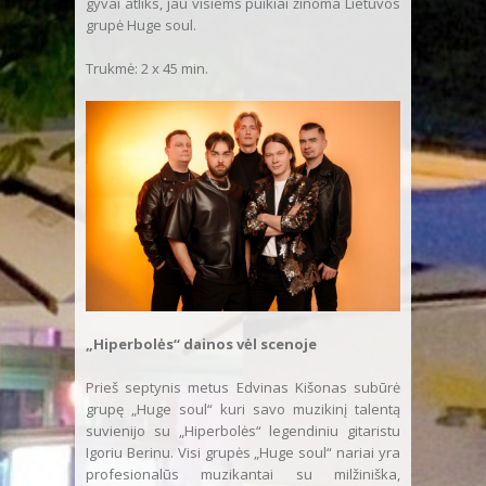
gyvai atliks, jau visiems puikiai žinoma Lietuvos
grupė Huge soul.
Trukmė: 2 x 45 min.
„Hiperbolės“ dainos vėl scenoje
Prieš septynis metus Edvinas Kišonas subūrė
grupę „Huge soul“ kuri savo muzikinį talentą
suvienijo su „Hiperbolės“ legendiniu gitaristu
Igoriu Berinu. Visi grupės „Huge soul“ nariai yra
profesionalūs muzikantai su milžiniška,