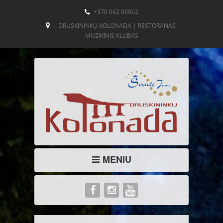
+370 662 06062
| DRUSKININKŲ KOLONADA | RESTORANAS-
MUZIKINIS KLUBAS
MENIU