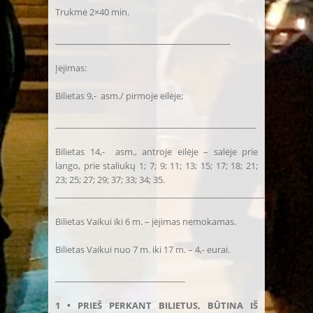
Trukmė 2×40 min.
__________________________________________________
Įėjimas:
Bilietas 9,- asm./ pirmoje eilėje;
________________________________________________
Bilietas 14,- asm., antroje eilėje – salėje prie
lango, prie staliukų 1; 7; 9; 11; 13; 15; 17; 18; 21;
23; 25; 27; 29; 37; 33; 34; 35.
___________________________________________________
Bilietas Vaikui iki 6 m. – įėjimas nemokamas.
Bilietas Vaikui nuo 7 m. iki 17 m. – 4,- eurai.
_______________________________
1 • PRIEŠ PERKANT BILIETUS, BŪTINA IŠ