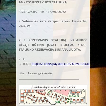
ANKSTO REZERVUOTI STALIUKĄ.
REZERVACIJA | Tel: +37066206062
• Vėliausias rezervacijos laikas koncertui
20.30 val.
_______________________________
2 • REZERVAVUS STALIUKĄ, VALANDOS
BĖGYJE BŪTINA ĮSIGYTI BILIETUS, KITAIP
STALIUKO REZERVACIJA BUS ANULIUOTA.
VISI
BILIETAI:
https://tickets.paysera.com/lt/event/Duetas_Acousti
Bilietų kainos gali keistis.
___________________________________________________