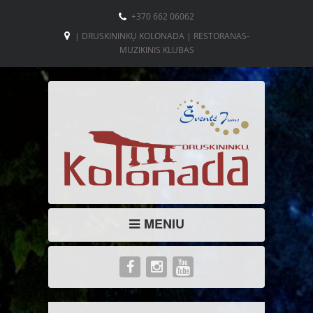
+370 662 06062
| DRUSKININKŲ KOLONADA | RESTORANAS-
MUZIKINIS KLUBAS
MENIU