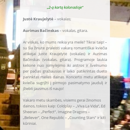
„2-ą kartą kolonadoje“
Justė Kraujelytė
– vokalas;
Aurimas Bačinskas
– vokalas, gitara.
Ar viskas, ko mums reikia yra meilė? Tikrai taip! –
su šia žinute praleisti vakarą romantiškai kviečia
atlikėjai Justė Kraujelytė (vokalas) ir Aurimas
Bačinskas (vokalas, gitara). Programoje laukia
kelionė nuo įsimylėjimo iki aistros ir švelnumo
per pačias gražiausias ir laiko patikrintas dueto
parinktas meilės dainas. Koncerto metu atlikėjai
kviečia sugrįžti į pirmojo pasimatymo jaudulį ir
įžiebti jausmus iš naujo!
Vakaro metu skambės, visiems gerai žinomos
dainos, tokios kaip: Coldplay – „Viva La Vida“, Ed
Sheeran – „Perfect“, Imagine Dragons –
„Believer“, One Republic – „Counting Stars“ ir kiti
kūriniai.