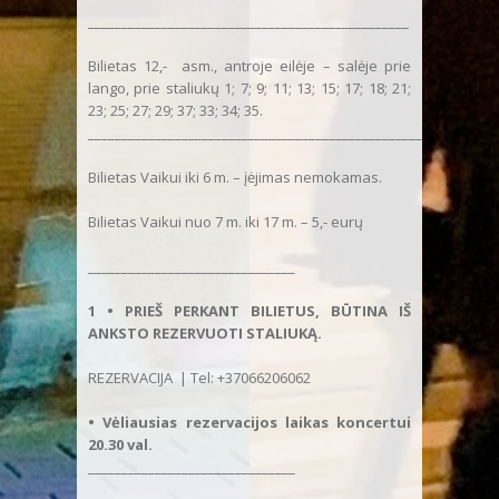
________________________________________________
Bilietas 12,- asm., antroje eilėje – salėje prie
lango, prie staliukų 1; 7; 9; 11; 13; 15; 17; 18; 21;
23; 25; 27; 29; 37; 33; 34; 35.
___________________________________________________
Bilietas Vaikui iki 6 m. – įėjimas nemokamas.
Bilietas Vaikui nuo 7 m. iki 17 m. – 5,- eurų
_______________________________
1 • PRIEŠ PERKANT BILIETUS, BŪTINA IŠ
ANKSTO REZERVUOTI STALIUKĄ.
REZERVACIJA | Tel: +37066206062
• Vėliausias rezervacijos laikas koncertui
20.30 val.
_______________________________