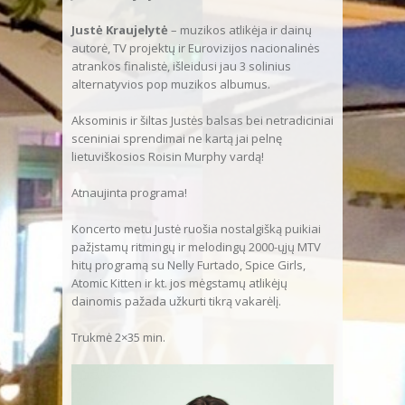
Justė Kraujelytė
– muzikos atlikėja ir dainų
autorė, TV projektų ir Eurovizijos nacionalinės
atrankos finalistė, išleidusi jau 3 solinius
alternatyvios pop muzikos albumus.
Aksominis ir šiltas Justės balsas bei netradiciniai
sceniniai sprendimai ne kartą jai pelnę
lietuviškosios Roisin Murphy vardą!
Atnaujinta programa!
Koncerto metu Justė ruošia nostalgišką puikiai
pažįstamų ritmingų ir melodingų 2000-ųjų MTV
hitų programą su Nelly Furtado, Spice Girls,
Atomic Kitten ir kt. jos mėgstamų atlikėjų
dainomis pažada užkurti tikrą vakarėlį.
Trukmė 2×35 min.