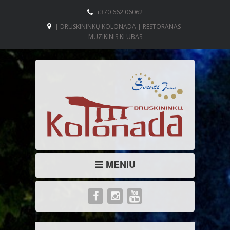
+370 662 06062
| DRUSKININKŲ KOLONADA | RESTORANAS-
MUZIKINIS KLUBAS
MENIU