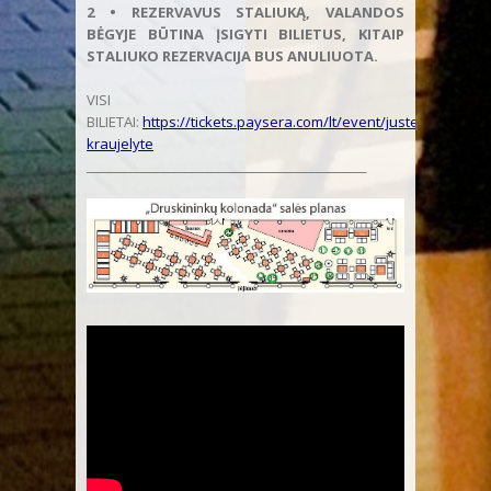
2 • REZERVAVUS STALIUKĄ, VALANDOS
BĖGYJE BŪTINA ĮSIGYTI BILIETUS, KITAIP
STALIUKO REZERVACIJA BUS ANULIUOTA.
VISI
BILIETAI:
https://tickets.paysera.com/lt/event/juste-
kraujelyte
___________________________________________________