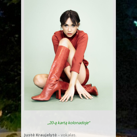
„20-ą kartą kolonadoje“
Justė Kraujelytė
– vokalas.